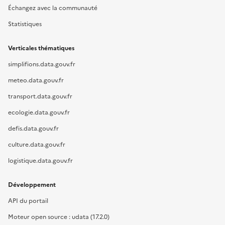
Échangez avec la communauté
Statistiques
Verticales thématiques
simplifions.data.gouv.fr
meteo.data.gouv.fr
transport.data.gouv.fr
ecologie.data.gouv.fr
defis.data.gouv.fr
culture.data.gouv.fr
logistique.data.gouv.fr
Développement
API du portail
Moteur open source : udata (17.2.0)