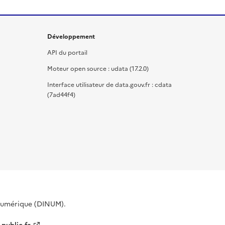
Développement
API du portail
Moteur open source : udata (17.2.0)
Interface utilisateur de data.gouv.fr : cdata
(7ad44f4)
 Numérique (DINUM).