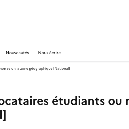
Nouveautés
Nous écrire
u non selon la zone géographique [National]
locataires étudiants ou 
l]