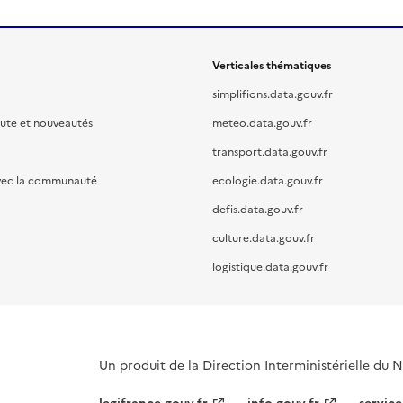
Verticales thématiques
simplifions.data.gouv.fr
oute et nouveautés
meteo.data.gouv.fr
transport.data.gouv.fr
vec la communauté
ecologie.data.gouv.fr
defis.data.gouv.fr
culture.data.gouv.fr
logistique.data.gouv.fr
Un produit de la Direction Interministérielle du