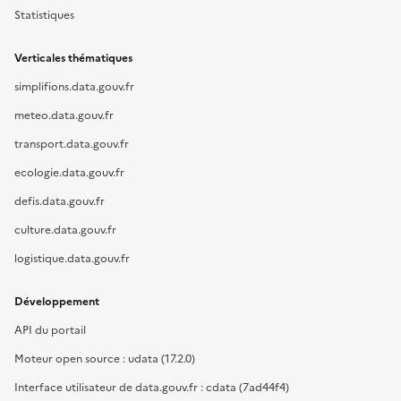
Statistiques
Verticales thématiques
simplifions.data.gouv.fr
meteo.data.gouv.fr
transport.data.gouv.fr
ecologie.data.gouv.fr
defis.data.gouv.fr
culture.data.gouv.fr
logistique.data.gouv.fr
Développement
API du portail
Moteur open source : udata (17.2.0)
Interface utilisateur de data.gouv.fr : cdata (7ad44f4)