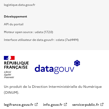
logistique.data.gouv.fr
Développement
API du portail
Moteur open source : udata (17.2.0)
Interface utilisateur de data.gouv.fr : cdata (7ad44f4)
RÉPUBLIQUE
FRANÇAISE
Un produit de la Direction Interministérielle du Numérique
(DINUM).
legifrance.gouv.fr
info.gouv.fr
service-public.fr