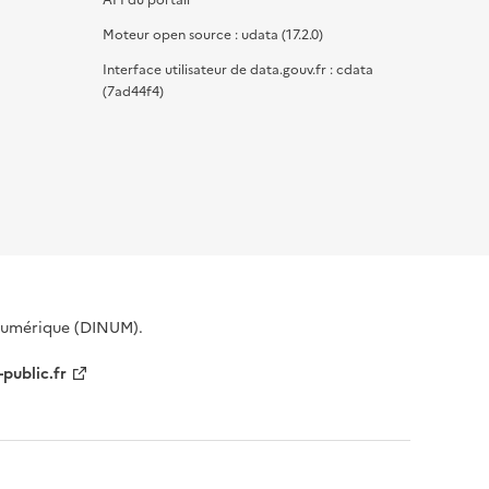
Moteur open source : udata (17.2.0)
Interface utilisateur de data.gouv.fr : cdata
(7ad44f4)
 Numérique (DINUM).
-public.fr