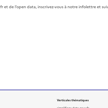
fr et de l’open data, inscrivez-vous à notre infolettre et s
Verticales thématiques
simplifions.data.gouv.fr