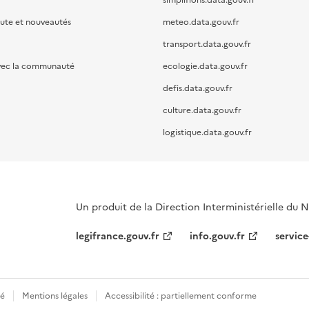
oute et nouveautés
meteo.data.gouv.fr
transport.data.gouv.fr
vec la communauté
ecologie.data.gouv.fr
defis.data.gouv.fr
culture.data.gouv.fr
logistique.data.gouv.fr
Un produit de la Direction Interministérielle du
legifrance.gouv.fr
info.gouv.fr
service
té
Mentions légales
Accessibilité : partiellement conforme