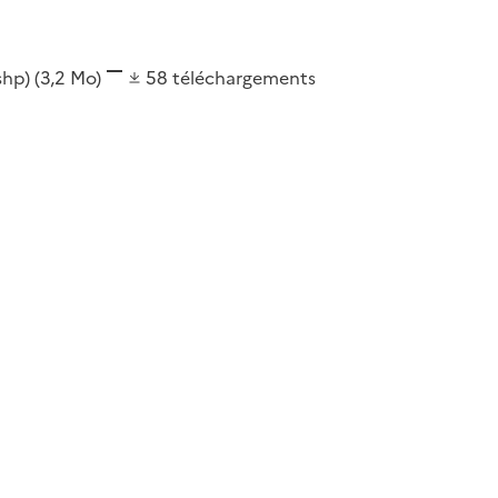
(shp)
(3,2 Mo)
58
téléchargements