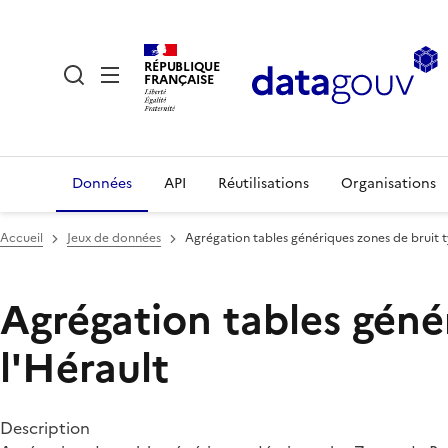
RÉPUBLIQUE
FRANÇAISE
Données
API
Réutilisations
Organisations
Accueil
Jeux de données
Agrégation tables génériques zones de bruit t
Agrégation tables géné
l'Hérault
Description