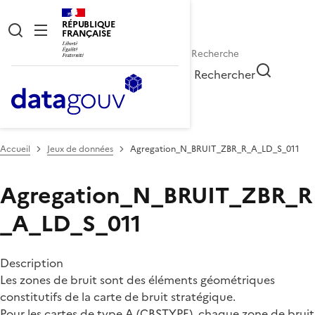
RÉPUBLIQUE
FRANÇAISE
Rechercher
Accueil
Jeux de données
Agregation_N_BRUIT_ZBR_R_A_LD_S_011
Agregation_N_BRUIT_ZBR_R
_A_LD_S_011
Description
Les zones de bruit sont des éléments géométriques
constitutifs de la carte de bruit stratégique.
Pour les cartes de type A (CBSTYPE), chaque zone de bruit