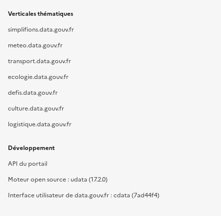
Verticales thématiques
simplifions.data.gouv.fr
meteo.data.gouv.fr
transport.data.gouv.fr
ecologie.data.gouv.fr
defis.data.gouv.fr
culture.data.gouv.fr
logistique.data.gouv.fr
Développement
API du portail
Moteur open source : udata (17.2.0)
Interface utilisateur de data.gouv.fr : cdata (7ad44f4)