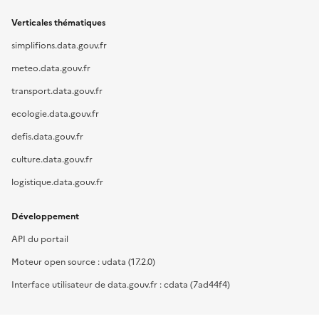
Verticales thématiques
simplifions.data.gouv.fr
meteo.data.gouv.fr
transport.data.gouv.fr
ecologie.data.gouv.fr
defis.data.gouv.fr
culture.data.gouv.fr
logistique.data.gouv.fr
Développement
API du portail
Moteur open source : udata (17.2.0)
Interface utilisateur de data.gouv.fr : cdata (7ad44f4)