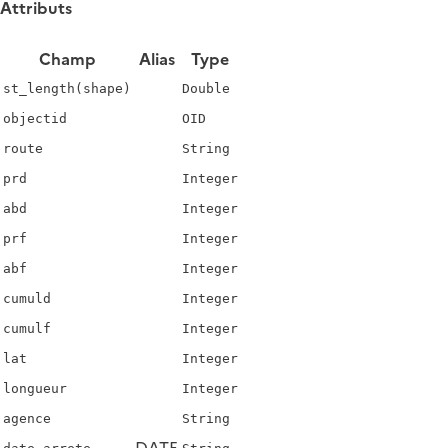
Attributs
Champ
Alias
Type
st_length(shape)
Double
objectid
OID
route
String
prd
Integer
abd
Integer
prf
Integer
abf
Integer
cumuld
Integer
cumulf
Integer
lat
Integer
longueur
Integer
agence
String
DATE