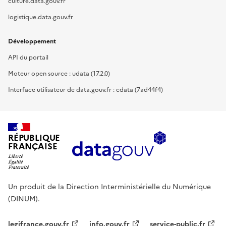
culture.data.gouv.fr
logistique.data.gouv.fr
Développement
API du portail
Moteur open source : udata (17.2.0)
Interface utilisateur de data.gouv.fr : cdata (7ad44f4)
RÉPUBLIQUE
FRANÇAISE
Un produit de la Direction Interministérielle du Numérique
(DINUM).
legifrance.gouv.fr
info.gouv.fr
service-public.fr