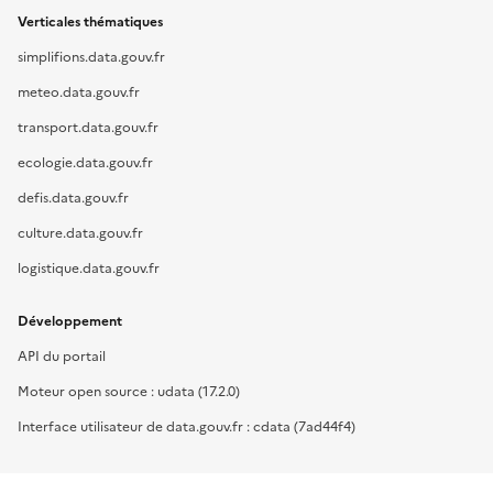
Verticales thématiques
simplifions.data.gouv.fr
meteo.data.gouv.fr
transport.data.gouv.fr
ecologie.data.gouv.fr
defis.data.gouv.fr
culture.data.gouv.fr
logistique.data.gouv.fr
Développement
API du portail
Moteur open source : udata (17.2.0)
Interface utilisateur de data.gouv.fr : cdata (7ad44f4)