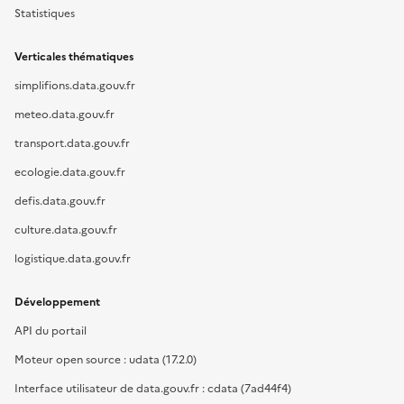
Statistiques
Verticales thématiques
simplifions.data.gouv.fr
meteo.data.gouv.fr
transport.data.gouv.fr
ecologie.data.gouv.fr
defis.data.gouv.fr
culture.data.gouv.fr
logistique.data.gouv.fr
Développement
API du portail
Moteur open source : udata (17.2.0)
Interface utilisateur de data.gouv.fr : cdata (7ad44f4)