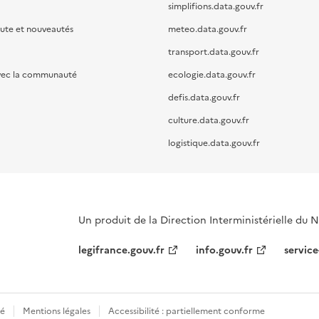
simplifions.data.gouv.fr
oute et nouveautés
meteo.data.gouv.fr
transport.data.gouv.fr
vec la communauté
ecologie.data.gouv.fr
defis.data.gouv.fr
culture.data.gouv.fr
logistique.data.gouv.fr
Un produit de la Direction Interministérielle du
legifrance.gouv.fr
info.gouv.fr
service
té
Mentions légales
Accessibilité : partiellement conforme