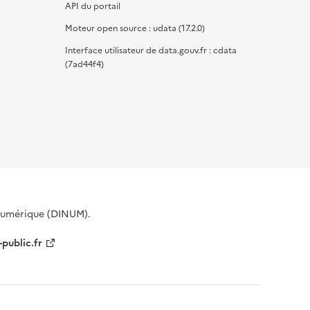
API du portail
Moteur open source : udata (17.2.0)
Interface utilisateur de data.gouv.fr : cdata
(7ad44f4)
 Numérique (DINUM).
-public.fr