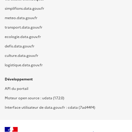
simplifions.data.gouv.fr
meteo.data.gouv.fr
transport.data.gouv.fr
ecologie.data.gouv.fr
defis.data.gouv.fr
culture.data.gouv.fr
logistique.data.gouv.fr
Développement
API du portail
Moteur open source : udata (17.2.0)
Interface utilisateur de data.gouv.fr : cdata (7ad44f4)