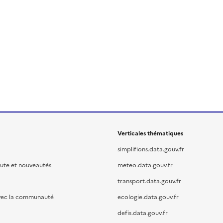
Verticales thématiques
simplifions.data.gouv.fr
oute et nouveautés
meteo.data.gouv.fr
transport.data.gouv.fr
vec la communauté
ecologie.data.gouv.fr
defis.data.gouv.fr