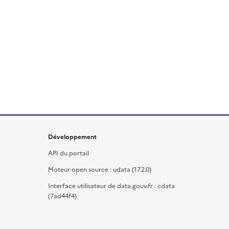
Développement
API du portail
Moteur open source : udata (17.2.0)
Interface utilisateur de data.gouv.fr : cdata
(7ad44f4)