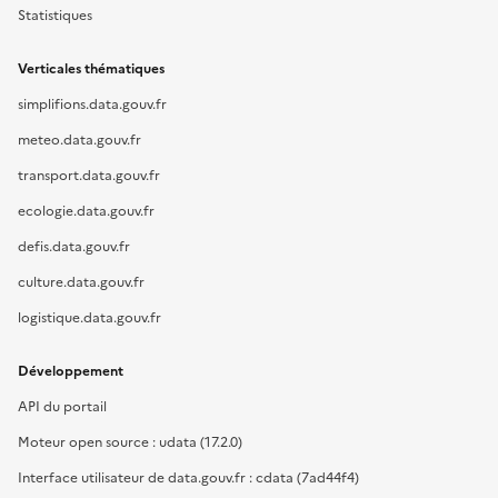
Statistiques
Verticales thématiques
simplifions.data.gouv.fr
meteo.data.gouv.fr
transport.data.gouv.fr
ecologie.data.gouv.fr
defis.data.gouv.fr
culture.data.gouv.fr
logistique.data.gouv.fr
Développement
API du portail
Moteur open source : udata (17.2.0)
Interface utilisateur de data.gouv.fr : cdata (7ad44f4)