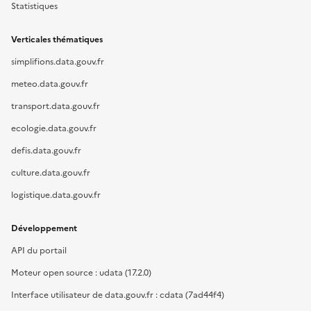
Statistiques
Verticales thématiques
simplifions.data.gouv.fr
meteo.data.gouv.fr
transport.data.gouv.fr
ecologie.data.gouv.fr
defis.data.gouv.fr
culture.data.gouv.fr
logistique.data.gouv.fr
Développement
API du portail
Moteur open source : udata (17.2.0)
Interface utilisateur de data.gouv.fr : cdata (7ad44f4)