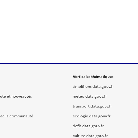
Verticales thématiques
simplifions.data.gouv.fr
oute et nouveautés
meteo.data.gouv.fr
transport.data.gouv.fr
vec la communauté
ecologie.data.gouv.fr
defis.data.gouv.fr
culture.data.gouv.fr