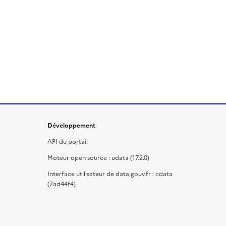
Développement
API du portail
Moteur open source : udata (17.2.0)
Interface utilisateur de data.gouv.fr : cdata
(7ad44f4)