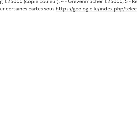
g 1:25000 (copie couleur), 4 - Grevenmacher 1:25000, 5 - R
ur certaines cartes sous
https://geologie.lu/index.php/tel