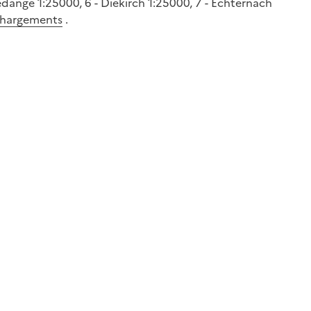
edange 1:25000, 6 - Diekirch 1:25000, 7 - Echternach
echargements
.