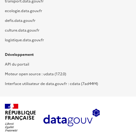
transport.data.gouv.fr
ecologie.data.gouv.fr
defis.data.gouv.fr
culture.data.gouv.fr
logistique.data.gouv.fr
Développement
API du portail
Moteur open source : udata (17.2.0)
Interface utilisateur de data.gouv.fr : cdata (7ad44f4)
RÉPUBLIQUE
FRANÇAISE