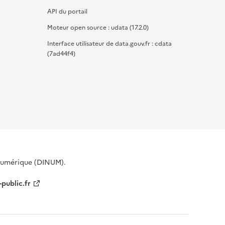
API du portail
Moteur open source : udata (17.2.0)
Interface utilisateur de data.gouv.fr : cdata
(7ad44f4)
 Numérique (DINUM).
-public.fr