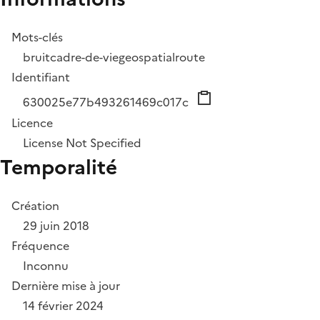
Mots-clés
bruit
cadre-de-vie
geospatial
route
Identifiant
630025e77b493261469c017c
Licence
License Not Specified
Temporalité
Création
29 juin 2018
Fréquence
Inconnu
Dernière mise à jour
14 février 2024