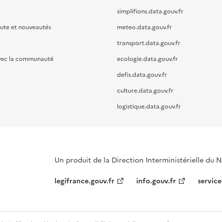
simplifions.data.gouv.fr
oute et nouveautés
meteo.data.gouv.fr
transport.data.gouv.fr
vec la communauté
ecologie.data.gouv.fr
defis.data.gouv.fr
culture.data.gouv.fr
logistique.data.gouv.fr
Un produit de la Direction Interministérielle du
legifrance.gouv.fr
info.gouv.fr
service