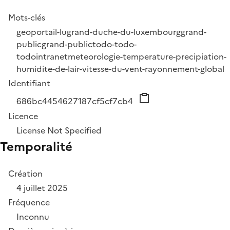
Mots-clés
geoportail-lu
grand-duche-du-luxembourg
grand-
public
grand-publictodo-todo-
todo
intranet
meteorologie-temperature-precipiation-
humidite-de-lair-vitesse-du-vent-rayonnement-global
Identifiant
686bc4454627187cf5cf7cb4
Licence
License Not Specified
Temporalité
Création
4 juillet 2025
Fréquence
Inconnu