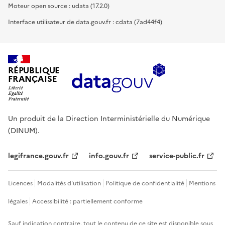
Moteur open source : udata (17.2.0)
Interface utilisateur de data.gouv.fr : cdata (7ad44f4)
RÉPUBLIQUE
FRANÇAISE
Un produit de la Direction Interministérielle du Numérique
(DINUM).
legifrance.gouv.fr
info.gouv.fr
service-public.fr
Licences
Modalités d'utilisation
Politique de confidentialité
Mentions
légales
Accessibilité : partiellement conforme
Sauf indication contraire, tout le contenu de ce site est disponible sous