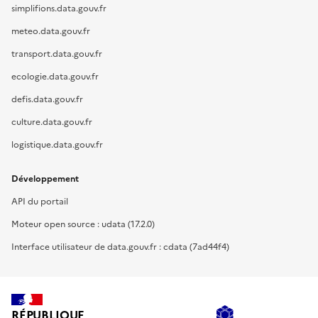
simplifions.data.gouv.fr
meteo.data.gouv.fr
transport.data.gouv.fr
ecologie.data.gouv.fr
defis.data.gouv.fr
culture.data.gouv.fr
logistique.data.gouv.fr
Développement
API du portail
Moteur open source : udata (17.2.0)
Interface utilisateur de data.gouv.fr : cdata (7ad44f4)
RÉPUBLIQUE