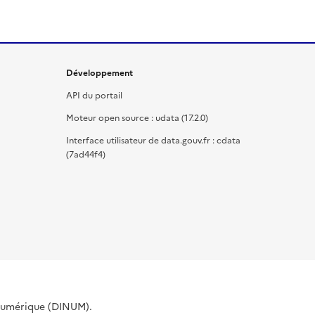
Développement
API du portail
Moteur open source : udata (17.2.0)
Interface utilisateur de data.gouv.fr : cdata
(7ad44f4)
 Numérique (DINUM).