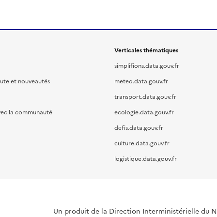
Verticales thématiques
simplifions.data.gouv.fr
oute et nouveautés
meteo.data.gouv.fr
transport.data.gouv.fr
vec la communauté
ecologie.data.gouv.fr
defis.data.gouv.fr
culture.data.gouv.fr
logistique.data.gouv.fr
Un produit de la Direction Interministérielle du