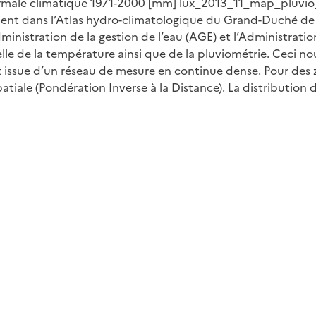
a normale climatique 1971-2000 [mm] lux_2013_11_map_plu
ment dans l’Atlas hydro-climatologique du Grand-Duché de 
inistration de la gestion de l’eau (AGE) et l’Administration
relle de la température ainsi que de la pluviométrie. Ceci 
ssue d’un réseau de mesure en continue dense. Pour des z
atiale (Pondération Inverse à la Distance). La distribution