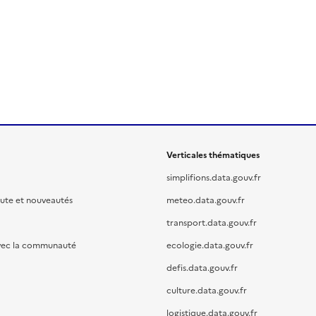
Verticales thématiques
simplifions.data.gouv.fr
oute et nouveautés
meteo.data.gouv.fr
transport.data.gouv.fr
vec la communauté
ecologie.data.gouv.fr
defis.data.gouv.fr
culture.data.gouv.fr
logistique.data.gouv.fr