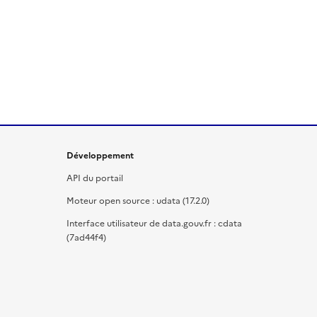
Développement
API du portail
Moteur open source : udata (17.2.0)
Interface utilisateur de data.gouv.fr : cdata
(7ad44f4)