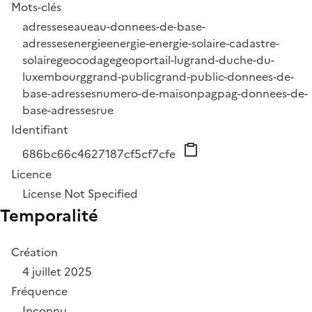
Mots-clés
adresses
eau
eau-donnees-de-base-
adresses
energie
energie-energie-solaire-cadastre-
solaire
geocodage
geoportail-lu
grand-duche-du-
luxembourg
grand-public
grand-public-donnees-de-
base-adresses
numero-de-maison
pag
pag-donnees-de-
base-adresses
rue
Identifiant
686bc66c4627187cf5cf7cfe
Licence
License Not Specified
Temporalité
Création
4 juillet 2025
Fréquence
Inconnu