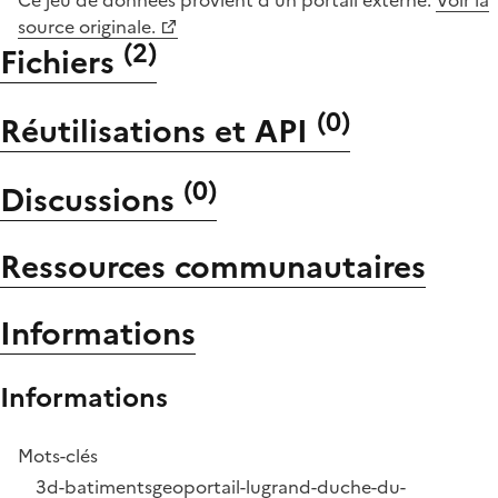
source originale.
(
2
)
Fichiers
(
0
)
Réutilisations et API
(
0
)
Discussions
Ressources communautaires
Informations
Informations
Mots-clés
3d-batiments
geoportail-lu
grand-duche-du-