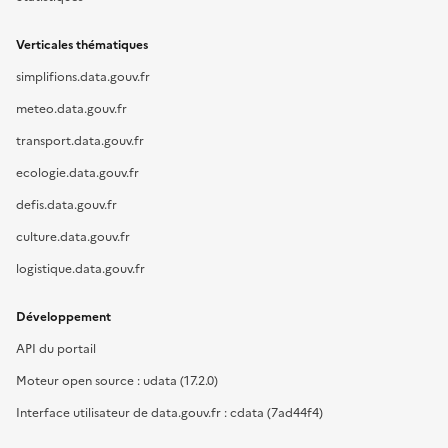
Verticales thématiques
simplifions.data.gouv.fr
meteo.data.gouv.fr
transport.data.gouv.fr
ecologie.data.gouv.fr
defis.data.gouv.fr
culture.data.gouv.fr
logistique.data.gouv.fr
Développement
API du portail
Moteur open source : udata (17.2.0)
Interface utilisateur de data.gouv.fr : cdata (7ad44f4)