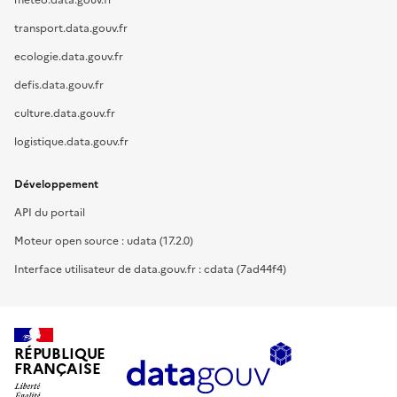
meteo.data.gouv.fr
transport.data.gouv.fr
ecologie.data.gouv.fr
defis.data.gouv.fr
culture.data.gouv.fr
logistique.data.gouv.fr
Développement
API du portail
Moteur open source : udata (17.2.0)
Interface utilisateur de data.gouv.fr : cdata (7ad44f4)
RÉPUBLIQUE
FRANÇAISE