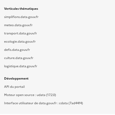
Verticales thématiques
simplifions.data.gouv.fr
meteo.data.gouv.fr
transport.data.gouv.fr
ecologie.data.gouv.fr
defis.data.gouv.fr
culture.data.gouv.fr
logistique.data.gouv.fr
Développement
API du portail
Moteur open source : udata (17.2.0)
Interface utilisateur de data.gouv.fr : cdata (7ad44f4)