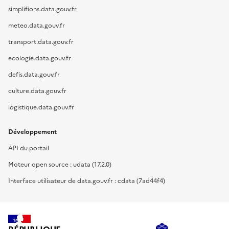
simplifions.data.gouv.fr
meteo.data.gouv.fr
transport.data.gouv.fr
ecologie.data.gouv.fr
defis.data.gouv.fr
culture.data.gouv.fr
logistique.data.gouv.fr
Développement
API du portail
Moteur open source : udata (17.2.0)
Interface utilisateur de data.gouv.fr : cdata (7ad44f4)