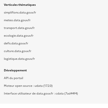
Verticales thématiques
simplifions.data.gouv.fr
meteo.data.gouv.fr
transport.data.gouv.fr
ecologie.data.gouv.fr
defis.data.gouv.fr
culture.data.gouv.fr
logistique.data.gouv.fr
Développement
API du portail
Moteur open source : udata (17.2.0)
Interface utilisateur de data.gouv.fr : cdata (7ad44f4)