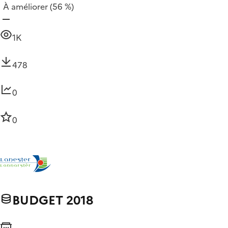
À améliorer
(56 %)
1K
478
0
0
BUDGET 2018