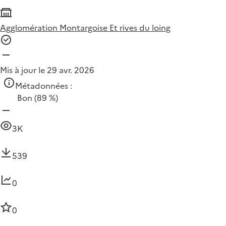
Agglomération Montargoise Et rives du loing
Mis à jour le 29 avr. 2026
Métadonnées :
Bon
(89 %)
3K
539
0
0