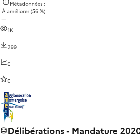
Métadonnées :
À améliorer
(56 %)
1K
299
0
0
Délibérations - Mandature 202