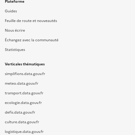
Plateforme
Guides
Feuille de route et nouveautés
Nous écrire
Échangez avec la communauté
Statistiques
Verticales thématiques
simplifions.data.gouv.fr
meteo.data.gouv.fr
transport.data.gouv.fr
ecologie.data.gouv.fr
defis.data.gouv.fr
culture.data.gouv.fr
logistique.data.gouv.fr