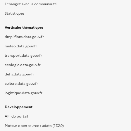
Échangez avec la communauté
Statistiques
Verticales thématiques
simplifions.data.gouv.fr
meteo.data.gouv.fr
transport.data.gouv.fr
ecologie.data.gouv.fr
defis.data.gouv.fr
culture.data.gouv.fr
logistique.data.gouv.fr
Développement
API du portail
Moteur open source : udata (17.2.0)