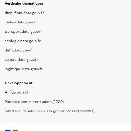
Verticales thématiques
simplifions.data.gouv.fr
meteo.data.gouv.fr
transport.data.gouv.fr
ecologie.data.gouv.fr
defis.data.gouv.fr
culture.data.gouv.fr
logistique.data.gouv.fr
Développement
API du portail
Moteur open source : udata (17.2.0)
Interface utilisateur de data.gouv.fr : cdata (7ad44f4)