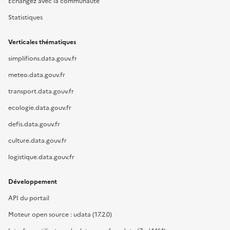
Échangez avec la communauté
Statistiques
Verticales thématiques
simplifions.data.gouv.fr
meteo.data.gouv.fr
transport.data.gouv.fr
ecologie.data.gouv.fr
defis.data.gouv.fr
culture.data.gouv.fr
logistique.data.gouv.fr
Développement
API du portail
Moteur open source : udata (17.2.0)