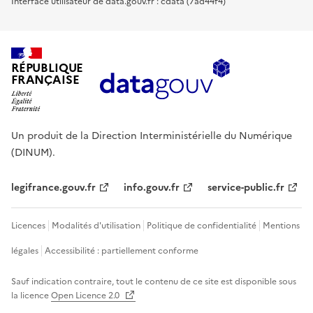
Interface utilisateur de data.gouv.fr : cdata (7ad44f4)
RÉPUBLIQUE
FRANÇAISE
Un produit de la Direction Interministérielle du Numérique
(DINUM).
legifrance.gouv.fr
info.gouv.fr
service-public.fr
Licences
Modalités d'utilisation
Politique de confidentialité
Mentions
légales
Accessibilité : partiellement conforme
Sauf indication contraire, tout le contenu de ce site est disponible sous
la licence
Open Licence 2.0