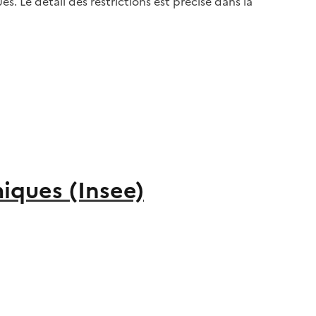
. Le détail des restrictions est précisé dans la
miques (Insee)