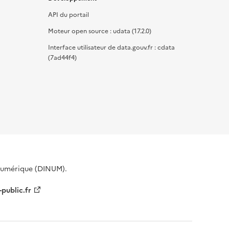
API du portail
Moteur open source : udata (17.2.0)
Interface utilisateur de data.gouv.fr : cdata
(7ad44f4)
 Numérique (DINUM).
-public.fr