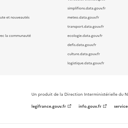
simplifions.data.gouv.fr
oute et nouveautés
meteo.data.gouv.fr
transport.data.gouv.fr
vec la communauté
ecologie.data.gouv.fr
defis.data.gouv.fr
culture.data.gouv.fr
logistique.data.gouv.fr
Un produit de la Direction Interministérielle du
legifrance.gouv.fr
info.gouv.fr
service