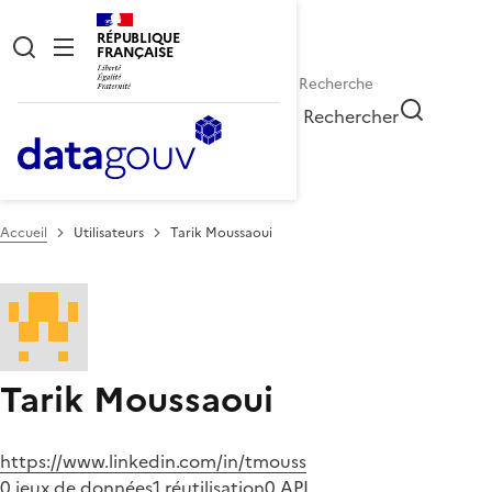
RÉPUBLIQUE
FRANÇAISE
Rechercher
Accueil
Utilisateurs
Tarik Moussaoui
Tarik Moussaoui
https://www.linkedin.com/in/tmouss
0 jeux de données
1 réutilisation
0 API