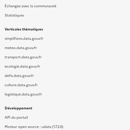
Échangez avec la communauté
Statistiques
Verticales thématiques
simplifions.data.gouv.fr
meteo.data.gouv.fr
transport.data.gouv.fr
ecologie.data.gouv.fr
defis.data.gouv.fr
culture.data.gouv.fr
logistique.data.gouv.fr
Développement
API du portail
Moteur open source : udata (17.2.0)