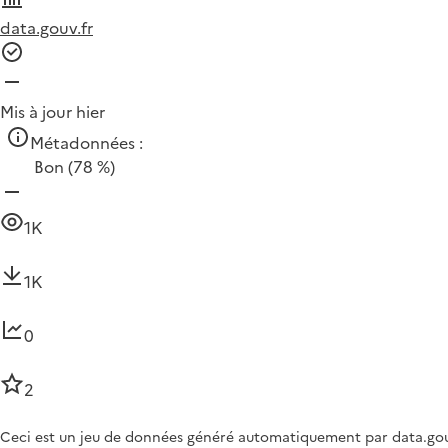
data.gouv.fr
Mis à jour hier
Métadonnées :
Bon
(78 %)
1K
1K
0
2
Ceci est un jeu de données généré automatiquement par data.gouv.