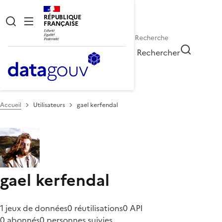
RÉPUBLIQUE
FRANÇAISE
Rechercher
Accueil
Utilisateurs
gael kerfendal
gael kerfendal
1 jeux de données
0 réutilisations
0 API
0 abonnés
0 personnes suivies