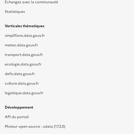
Échangez avec la communauté
Statistiques
Verticales thématiques
simplifions.data.gouv.fr
meteo.data.gouv.fr
transport.data.gouv.fr
ecologie.data.gouv.fr
defis.data.gouv.fr
culture.data.gouv.fr
logistique.data.gouv.fr
Développement
API du portail
Moteur open source : udata (17.2.0)