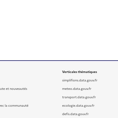
Verticales thématiques
simplifions.data.gouv.fr
oute et nouveautés
meteo.data.gouv.fr
transport.data.gouv.fr
vec la communauté
ecologie.data.gouv.fr
defis.data.gouv.fr