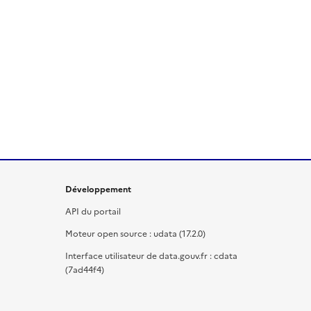
Développement
API du portail
Moteur open source : udata (17.2.0)
Interface utilisateur de data.gouv.fr : cdata
(7ad44f4)