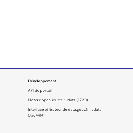
Développement
API du portail
Moteur open source : udata (17.2.0)
Interface utilisateur de data.gouv.fr : cdata
(7ad44f4)