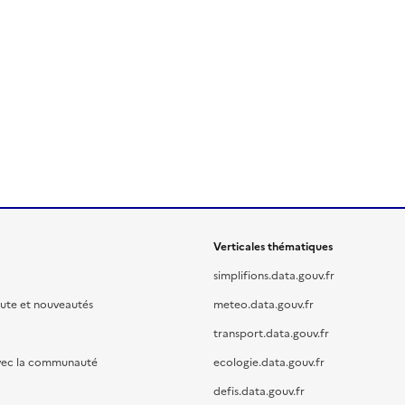
Verticales thématiques
simplifions.data.gouv.fr
oute et nouveautés
meteo.data.gouv.fr
transport.data.gouv.fr
vec la communauté
ecologie.data.gouv.fr
defis.data.gouv.fr