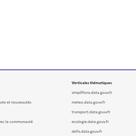
Verticales thématiques
simplifions.data.gouv.fr
oute et nouveautés
meteo.data.gouv.fr
transport.data.gouv.fr
vec la communauté
ecologie.data.gouv.fr
defis.data.gouv.fr