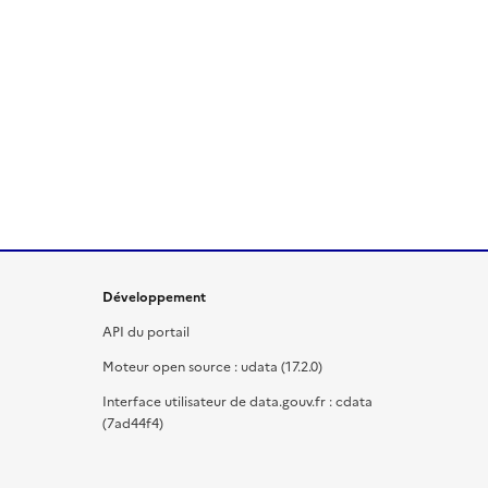
Développement
API du portail
Moteur open source : udata (17.2.0)
Interface utilisateur de data.gouv.fr : cdata
(7ad44f4)