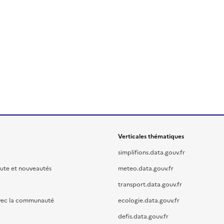
Verticales thématiques
simplifions.data.gouv.fr
oute et nouveautés
meteo.data.gouv.fr
transport.data.gouv.fr
vec la communauté
ecologie.data.gouv.fr
defis.data.gouv.fr