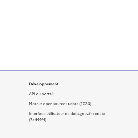
Développement
API du portail
Moteur open source : udata (17.2.0)
Interface utilisateur de data.gouv.fr : cdata
(7ad44f4)