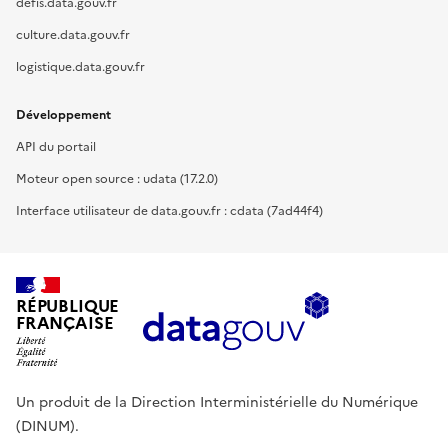
defis.data.gouv.fr
culture.data.gouv.fr
logistique.data.gouv.fr
Développement
API du portail
Moteur open source : udata (17.2.0)
Interface utilisateur de data.gouv.fr : cdata (7ad44f4)
RÉPUBLIQUE
FRANÇAISE
Un produit de la Direction Interministérielle du Numérique
(DINUM).