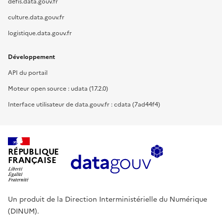
defis.data.gouv.fr
culture.data.gouv.fr
logistique.data.gouv.fr
Développement
API du portail
Moteur open source : udata (17.2.0)
Interface utilisateur de data.gouv.fr : cdata (7ad44f4)
RÉPUBLIQUE
FRANÇAISE
Un produit de la Direction Interministérielle du Numérique
(DINUM).