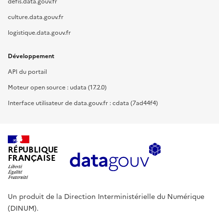
defis.data.gouv.fr
culture.data.gouv.fr
logistique.data.gouv.fr
Développement
API du portail
Moteur open source : udata (17.2.0)
Interface utilisateur de data.gouv.fr : cdata (7ad44f4)
RÉPUBLIQUE
FRANÇAISE
Un produit de la Direction Interministérielle du Numérique
(DINUM).