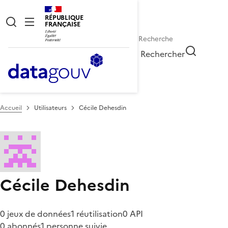
RÉPUBLIQUE
FRANÇAISE
Rechercher
Accueil
Utilisateurs
Cécile Dehesdin
Cécile Dehesdin
0 jeux de données
1 réutilisation
0 API
0 abonnés
1 personne suivie