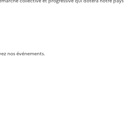
 démarche collective et progressive qui dotera notre pays
uivez nos événements.