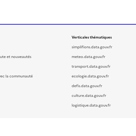
Verticales thématiques
simplifions.data.gouv.fr
oute et nouveautés
meteo.data.gouv.fr
transport.data.gouv.fr
vec la communauté
ecologie.data.gouv.fr
defis.data.gouv.fr
culture.data.gouv.fr
logistique.data.gouv.fr