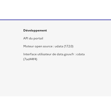
Développement
API du portail
Moteur open source : udata (17.2.0)
Interface utilisateur de data.gouv.fr : cdata
(7ad44f4)