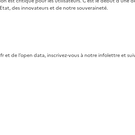
ion est critique pour les utilisateurs. C’est le début d’une
Etat, des innovateurs et de notre souveraineté.
fr et de l’open data, inscrivez-vous à notre infolettre et s